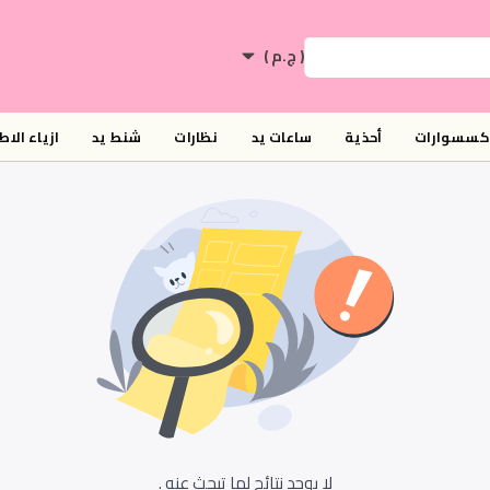
( ج.م )
اكسسوارات
أحذية
ساعات يد
نظارات
شنط يد
ازياء الا
لا يوجد نتائج لما تبحث عنه .